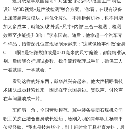
这页纸是李永国提前针对企业“多品种小批量生产”特点
设计的“3D视觉+超声波检测”融合方案。“你看，在现有设备
上加装超声波模块，再优化算法，不用拆解机器，也不用增
加太多成本，就能实现‘外观+尺寸+内部’三合一检测，检测
效率至少能提升3倍！”李永国说。随后，他拿起一个汽车零
件样品，指着深孔位置现场演示起来：“这就像给零件做‘全身
CT’，哪怕是细微裂痕或是0.01毫米的尺寸偏差，都能精准识
别。后续我会把调试参数、操作流程整理成手册，确保工人
一看就懂、一学就会。”
看到这样的好东西，戴华然兴奋起来。他大声招呼着技
术团队成员赶紧过来，围拢在李永国身边。赞叹声、讨论声
在车间里响成一片。
车间另一角，全国劳动模范、冀中装备集团石煤机公司
职工关虎正结合自身成长经历，给刚入职的青年职工杨志平
传授经验。“我也是技校毕业，刚上班时拿工具都直发抖，后