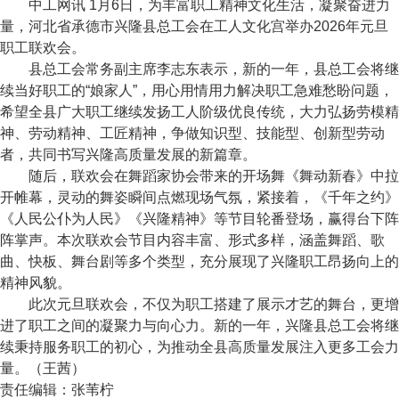
中工网讯 1月6日，为丰富职工精神文化生活，凝聚奋进力
量，河北省承德市兴隆县总工会在工人文化宫举办2026年元旦
职工联欢会。
县总工会常务副主席李志东表示，新的一年，县总工会将继
续当好职工的“娘家人”，用心用情用力解决职工急难愁盼问题，
希望全县广大职工继续发扬工人阶级优良传统，大力弘扬劳模精
神、劳动精神、工匠精神，争做知识型、技能型、创新型劳动
者，共同书写兴隆高质量发展的新篇章。
随后，联欢会在舞蹈家协会带来的开场舞《舞动新春》中拉
开帷幕，灵动的舞姿瞬间点燃现场气氛，紧接着，《千年之约》
《人民公仆为人民》《兴隆精神》等节目轮番登场，赢得台下阵
阵掌声。本次联欢会节目内容丰富、形式多样，涵盖舞蹈、歌
曲、快板、舞台剧等多个类型，充分展现了兴隆职工昂扬向上的
精神风貌。
此次元旦联欢会，不仅为职工搭建了展示才艺的舞台，更增
进了职工之间的凝聚力与向心力。新的一年，兴隆县总工会将继
续秉持服务职工的初心，为推动全县高质量发展注入更多工会力
量。（王茜）
责任编辑：
张苇柠